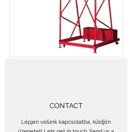
CONTACT
Lépjen velünk kapcsolatba, küldjön
üzenetet! Lets get in touch. Send us a