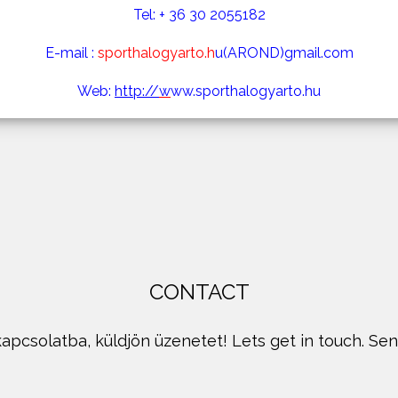
Tel: + 36 30 2055182
E-mail :
sporthalogyarto.h
u(AROND)gmail.com
Web:
http://
w
ww.sporthalogyarto.hu
CONTACT
apcsolatba, küldjön üzenetet! Lets get in touch. Se