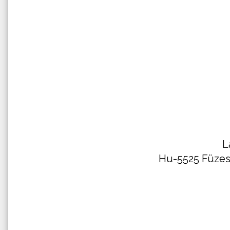
La
Hu-5525 Füzesg