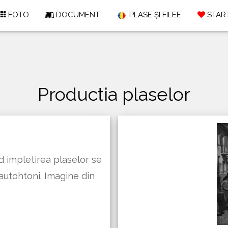
FOTO
DOCUMENT
PLASE ȘI FILEE
START
Productia plaselor
nd impletirea plaselor se
 autohtoni. Imagine din