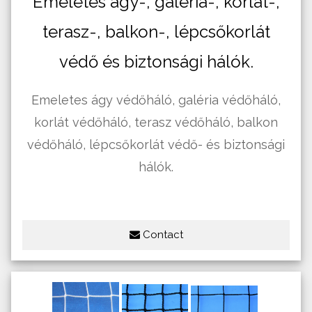
Emeletes ágy-, galéria-, korlát-,
terasz-, balkon-, lépcsőkorlát
védő és biztonsági hálók.
Emeletes ágy védőháló, galéria védőháló,
korlát védőháló, terasz védőháló, balkon
védőháló, lépcsőkorlát védő- és biztonsági
hálók.
Contact