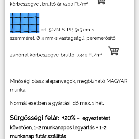
körbeszegve , bruttó ár 5200 Ft./m²
art. 52/N-S PP, 5x5 cm-s
szemméret, Ø 4 mm-s vastagságú, peremerősítő
zsinórral körbeszegve, bruttó 7340 Ft./m²
Minőségi olasz alapanyagok, megbízható MAGYAR
munka.
Normál esetben a gyártási idő max. 1 hét.
Sürgősségi felár
+20% -
:
egyeztetést
követően, 1-2 munkanapos legyártás + 1-2
munkanap futár szállítás