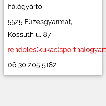
hálógyártó
5525 Füzesgyarmat,
Kossuth u. 87
rendeles(kukac)sporthalogyar
06 30 205 5182