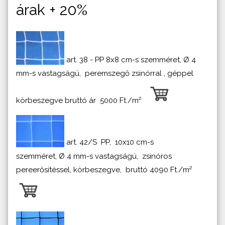
árak + 20%
art. 38 - PP 8x8 cm-s szemméret, Ø 4
mm-s vastagságú, peremszegő zsinórral , géppel
körbeszegve bruttó ár 5000 Ft./m²
art. 42/S PP, 10x10 cm-s
szemméret, Ø 4 mm-s vastagságú, zsinóros
pereerősítéssel, körbeszegve, bruttó 4090 Ft./m²