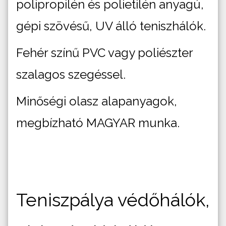
polipropilén és polietilén anyagú,
gépi szövésű, UV álló teniszhálók.
Fehér színű PVC vagy poliészter
szalagos szegéssel.
Minőségi olasz alapanyagok,
megbízható MAGYAR munka.
Teniszpálya védőhálók,