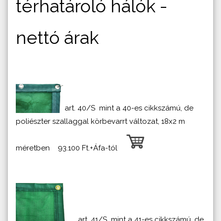
térhatároló hálók -
nettó árak
art. 40/S mint a 40-es cikkszámú, de
poliészter szallaggal körbevarrt változat, 18x2 m
méretben 93.100 Ft.+Áfa-tól
art. 41/S mint a 41-es cikkszámú, de