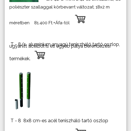
poliészter szallaggal körbevarrt változat, 18x2 m
méretben 81.400 Ft.+Áfa-tól
T - 8/1 alumínium anyagú teniszháló tartó oszlop,
ugyanitt acélból is és egyéb pálya berendezési
termékek.
T - 8 8x8 cm-es acél teniszháló tartó oszlop