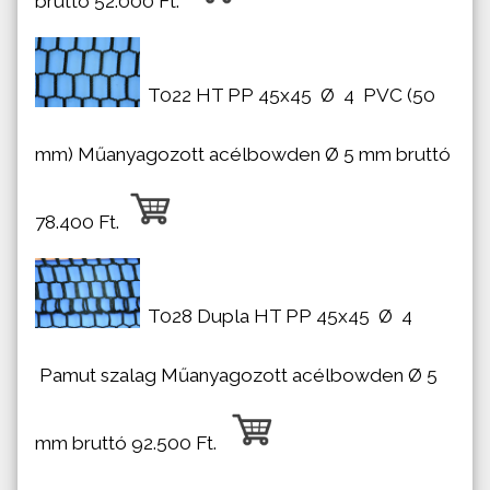
bruttó 52.000 Ft.
T022 HT PP 45x45
Ø
4 PVC (50
mm) Műanyagozott acélbowden Ø 5 mm b
ruttó
78.400 Ft.
T028 Dupla HT PP 45x45
Ø
4
Pamut szalag Műanyagozott acélbowden Ø 5
mm bruttó 92.500 Ft.