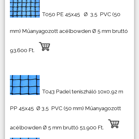
T050 PE 45x45
Ø
3,5 PVC (50
mm) Műanyagozott acélbowden Ø 5 mm bruttó
93.600 Ft.
T043 Padel teniszháló 10x0,92 m
PP 45x45
Ø
3,5 PVC (50 mm) Műanyagozott
acélbowden Ø 5 mm bruttó 51.900 Ft.