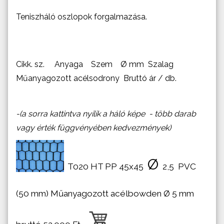
Teniszháló oszlopok forgalmazása.
Cikk. sz. Anyaga Szem Ø mm Szalag
Műanyagozott acélsodrony Bruttó ár / db.
-(a sorra kattintva nyílik a háló képe - több darab
vagy érték függvényében kedvezmények)
Ø
T020 HT PP 45x45
2,5 PVC
(50 mm) Műanyagozott acélbowden Ø 5 mm