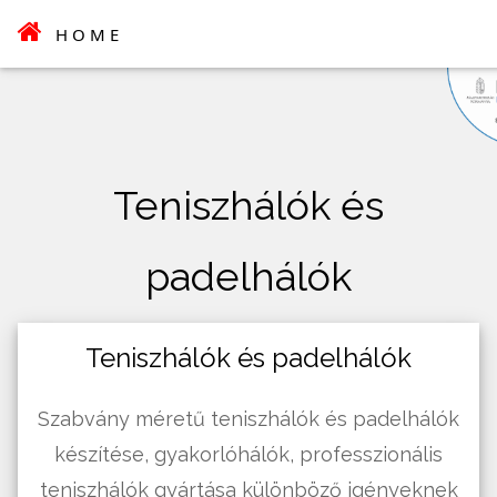
HOME
Teniszhálók és
padelhálók
Teniszhálók és padelhálók
Szabvány méretű teniszhálók és padelhálók
készí­tése, gyakorlóhálók, professzionális
teniszhálók gyártása különböző igényeknek