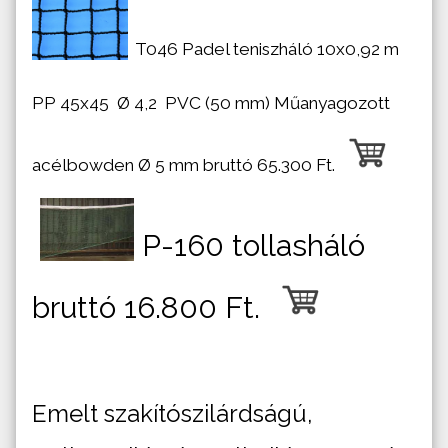
T046 Padel teniszháló 10x0,92 m
PP 45x45
Ø
4,2 PVC (50 mm) Műanyagozott
acélbowden Ø 5 mm bruttó 65.300 Ft.
P-160 tollasháló
bruttó 16.800 Ft.
Emelt szakítószilárdságú,