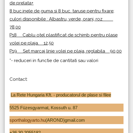
de prelata+
8 buc.inele de guma si 8 buc. taruse pentru fixare;
culori disponibile : Albastru, verde, oranj, roz
78,00
P18 Cablu otel plastificat de schimb pentru plase
volei pe plaja. 12,50
P19 Set marcaj linie volei pe plaja, reglabila 90,00
*- reduceri in functie de cantitati sau valori
Contact:
La Rete Hungaria Kft. - producatorul de plase si filee
5525 Füzesgyarmat, Kossuth u. 87
sporthalogyarto.hu
(AROND)gmail.com
+36 30 2055182