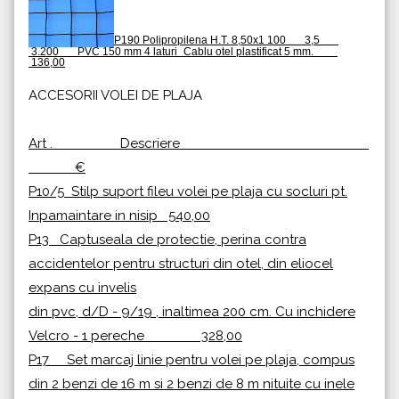
P190 Polipropilena H.T. 8,50x1 100 3,5
3.200 PVC 150 mm 4 laturi
Cablu otel plastificat
5 mm.
136,00
ACCESORII VOLEI DE PLAJA
Art . Descriere
€
P10/5 Stilp suport fileu volei pe plaja cu socluri pt.
Inpamaintare in nisip 540,00
P13 Captuseala de protectie, perina contra
accidentelor pentru structuri din otel, din eliocel
expans cu invelis
din pvc, d/D - 9/19 , inaltimea 200 cm. Cu inchidere
Velcro - 1 pereche 328,00
P17 Set marcaj linie pentru volei pe plaja, compus
din 2 benzi de 16 m si 2 benzi de 8 m nituite cu inele