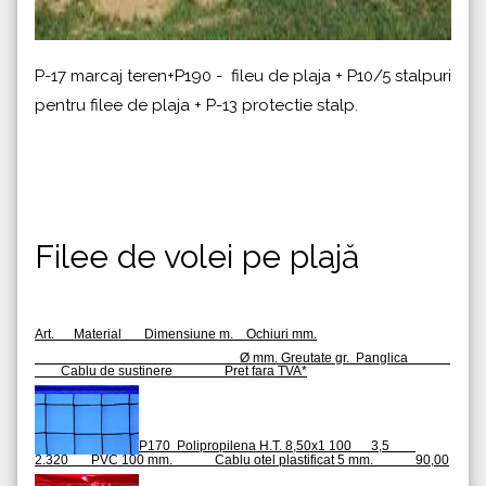
P-17 marcaj teren+P190 - fileu de plaja + P10/5 stalpuri
pentru filee de plaja + P-13 protectie stalp.
Filee de volei pe plajă
Art. Material Dimensiune m. Ochiuri mm.
Ø mm. Greutate gr. Panglica
Cablu de sustinere Pret fara TVA*
P170 Polipropilena H.T. 8,50x1 100 3,5
2.320 PVC 100 mm. Cablu otel plastificat 5 mm. 90,00