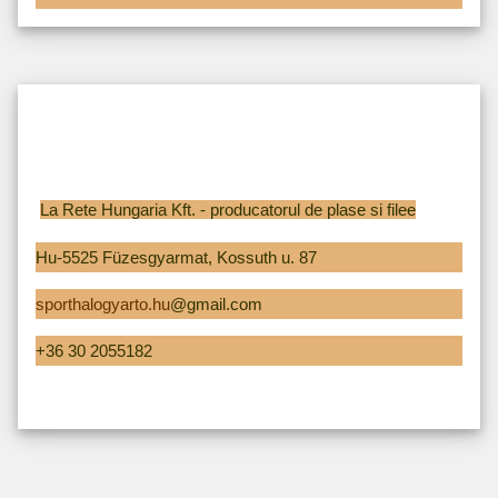
La Rete Hungaria Kft. - producatorul de plase si filee
Hu-5525 Füzesgyarmat, Kossuth u. 87
sporthalogyarto.hu
@gmail.com
+36 30 2055182