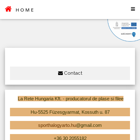
HOME
Contact
La Rete Hungaria Kft. - producatorul de plase si filee
Hu-5525 Füzesgyarmat, Kossuth u. 87
sporthalogyarto.hu
@gmail.com
+36 30 2055182