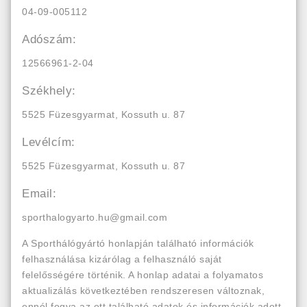
04-09-005112
Adószám:
12566961-2-04
Székhely:
5525 Füzesgyarmat, Kossuth u. 87
Levélcím:
5525 Füzesgyarmat, Kossuth u. 87
Email:
sporthalogyarto.hu@gmail.com
A Sporthálógyártó honlapján található információk
felhasználása kizárólag a felhasználó saját
felelősségére történik. A honlap adatai a folyamatos
aktualizálás következtében rendszeresen változnak,
ennél fogva az ott található adatok és információk adott