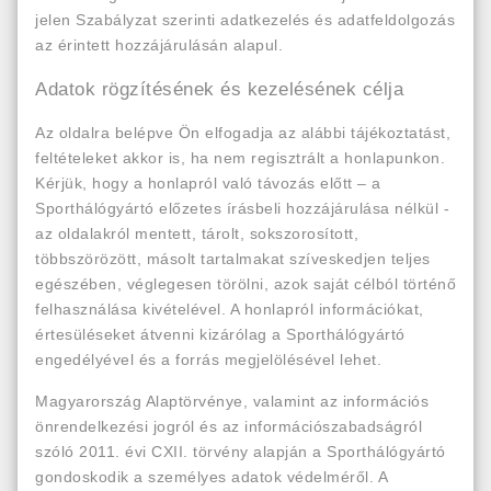
jelen Szabályzat szerinti adatkezelés és adatfeldolgozás
az érintett hozzájárulásán alapul.
Adatok rögzítésének és kezelésének célja
Az oldalra belépve Ön elfogadja az alábbi tájékoztatást,
feltételeket akkor is, ha nem regisztrált a honlapunkon.
Kérjük, hogy a honlapról való távozás előtt – a
Sporthálógyártó előzetes írásbeli hozzájárulása nélkül -
az oldalakról mentett, tárolt, sokszorosított,
többszörözött, másolt tartalmakat szíveskedjen teljes
egészében, véglegesen törölni, azok saját célból történő
felhasználása kivételével. A honlapról információkat,
értesüléseket átvenni kizárólag a Sporthálógyártó
engedélyével és a forrás megjelölésével lehet.
Magyarország Alaptörvénye, valamint az információs
önrendelkezési jogról és az információszabadságról
szóló 2011. évi CXII. törvény alapján a Sporthálógyártó
gondoskodik a személyes adatok védelméről. A