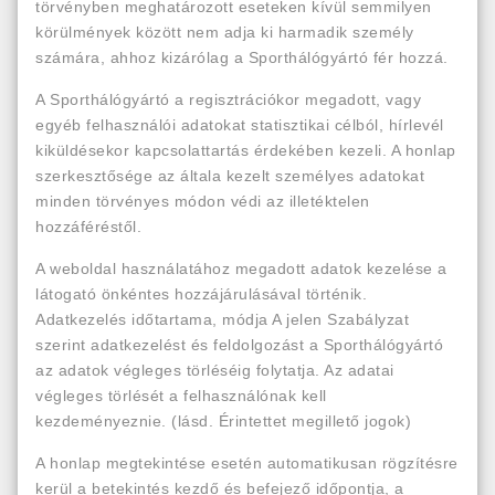
törvényben meghatározott eseteken kívül semmilyen
körülmények között nem adja ki harmadik személy
számára, ahhoz kizárólag a Sporthálógyártó fér hozzá.
A Sporthálógyártó a regisztrációkor megadott, vagy
egyéb felhasználói adatokat statisztikai célból, hírlevél
kiküldésekor kapcsolattartás érdekében kezeli. A honlap
szerkesztősége az általa kezelt személyes adatokat
minden törvényes módon védi az illetéktelen
hozzáféréstől.
A weboldal használatához megadott adatok kezelése a
látogató önkéntes hozzájárulásával történik.
Adatkezelés időtartama, módja A jelen Szabályzat
szerint adatkezelést és feldolgozást a Sporthálógyártó
az adatok végleges törléséig folytatja. Az adatai
végleges törlését a felhasználónak kell
kezdeményeznie. (lásd. Érintettet megillető jogok)
A honlap megtekintése esetén automatikusan rögzítésre
kerül a betekintés kezdő és befejező időpontja, a