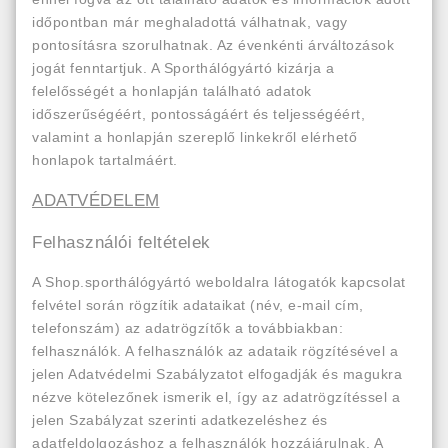
időpontban már meghaladottá válhatnak, vagy
pontosításra szorulhatnak. Az évenkénti árváltozások
jogát fenntartjuk. A Sporthálógyártó kizárja a
felelősségét a honlapján található adatok
időszerűségéért, pontosságáért és teljességéért,
valamint a honlapján szereplő linkekről elérhető
honlapok tartalmáért.
ADATVÉDELEM
Felhasználói feltételek
A Shop.sporthálógyártó weboldalra látogatók kapcsolat
felvétel során rögzítik adataikat (név, e-mail cím,
telefonszám) az adatrögzítők a továbbiakban:
felhasználók. A felhasználók az adataik rögzítésével a
jelen Adatvédelmi Szabályzatot elfogadják és magukra
nézve kötelezőnek ismerik el, így az adatrögzítéssel a
jelen Szabályzat szerinti adatkezeléshez és
adatfeldolgozáshoz a felhasználók hozzájárulnak. A