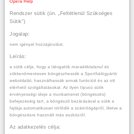
Opera Help
Rendszer sütik (ún. „Feltétlenül Szükséges
Sütik”)
Jogalap:
nem igényel hozzájárulást.
Leírás:
a sütik célja, hogy a látogatók maradéktalanul és
zökkenőmentesen böngészhessék a Sporthálógyártó
weboldalát, használhassák annak funkcióit és az ott
elérhető szolgáltatásokat. Az ilyen típusú sütik
érvényességi ideje a munkamenet (böngészés)
befejezéséig tart, a böngésző bezárásával a sütik e
fajtája automatikusan törlődik a számítógépről, illetve a
böngészésre használt más eszközről.
Az adatkezelés célja: