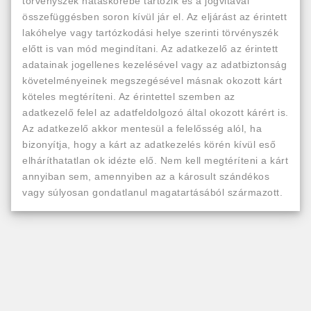
törvényszék hatáskörébe tartozik és a jogvitával
összefüggésben soron kívül jár el. Az eljárást az érintett
lakóhelye vagy tartózkodási helye szerinti törvényszék
előtt is van mód megindítani. Az adatkezelő az érintett
adatainak jogellenes kezelésével vagy az adatbiztonság
követelményeinek megszegésével másnak okozott kárt
köteles megtéríteni. Az érintettel szemben az
adatkezelő felel az adatfeldolgozó által okozott kárért is.
Az adatkezelő akkor mentesül a felelősség alól, ha
bizonyítja, hogy a kárt az adatkezelés körén kívül eső
elháríthatatlan ok idézte elő. Nem kell megtéríteni a kárt
annyiban sem, amennyiben az a károsult szándékos
vagy súlyosan gondatlanul magatartásából származott.