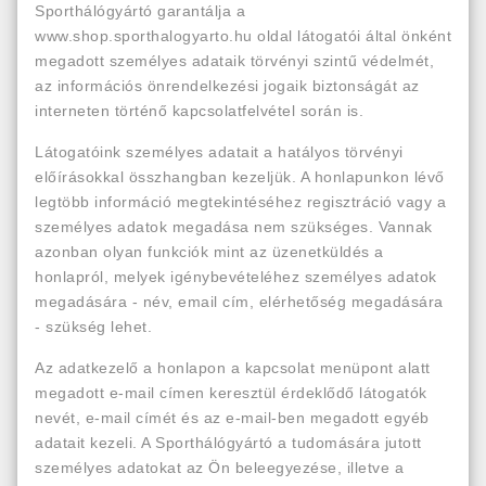
Sporthálógyártó garantálja a
www.shop.sporthalogyarto.hu oldal látogatói által önként
megadott személyes adataik törvényi szintű védelmét,
az információs önrendelkezési jogaik biztonságát az
interneten történő kapcsolatfelvétel során is.
Látogatóink személyes adatait a hatályos törvényi
előírásokkal összhangban kezeljük. A honlapunkon lévő
legtöbb információ megtekintéséhez regisztráció vagy a
személyes adatok megadása nem szükséges. Vannak
azonban olyan funkciók mint az üzenetküldés a
honlapról, melyek igénybevételéhez személyes adatok
megadására - név, email cím, elérhetőség megadására
- szükség lehet.
Az adatkezelő a honlapon a kapcsolat menüpont alatt
megadott e-mail címen keresztül érdeklődő látogatók
nevét, e-mail címét és az e-mail-ben megadott egyéb
adatait kezeli. A Sporthálógyártó a tudomására jutott
személyes adatokat az Ön beleegyezése, illetve a