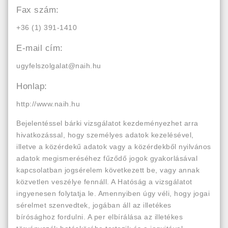
Fax szám:
+36 (1) 391-1410
E-mail cím:
ugyfelszolgalat@naih.hu
Honlap:
http://www.naih.hu
Bejelentéssel bárki vizsgálatot kezdeményezhet arra
hivatkozással, hogy személyes adatok kezelésével,
illetve a közérdekű adatok vagy a közérdekből nyilvános
adatok megismeréséhez fűződő jogok gyakorlásával
kapcsolatban jogsérelem következett be, vagy annak
közvetlen veszélye fennáll. A Hatóság a vizsgálatot
ingyenesen folytatja le. Amennyiben úgy véli, hogy jogai
sérelmet szenvedtek, jogában áll az illetékes
bírósághoz fordulni. A per elbírálása az illetékes