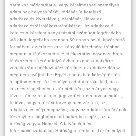
bármikor módosíthatja, vagy kérelmezheti személyes
adatainak helyesbítését, törlését (a kötelező
adatkezelés kivételével), zárolását, illetve az
adatkezelésről tájékoztatást kérhet. Az adatkezelő
köteles a kérelem benyújtásától számított legrövidebb
idő alatt, legfeljebb azonban 30 napon belül, közérthető
formában, az érintett erre irányuló kérelmére írásban
megadni a tájékoztatást. A tájékoztatás ingyenes, ha a
tájékoztatást kérő a folyó évben azonos adatkörre
vonatkozóan tájékoztatási kérelmet az adatkezelőhöz
még nem nyújtott be. Egyéb esetekben költségtérítés
állapítható meg. A személyes adatot törölni kell, ha a
kezelése jogellenes; az érintett kéri; az hiányos vagy
téves - és ez az állapot jogszerűen nem orvosolható -,
feltéve, hogy a törlést törvény nem zárja ki; az
adatkezelés célja megszűnt, vagy az adatok tárolásának
törvényben meghatározott határideje lejárt; azt a
bíróság vagy a Nemzeti Adatvédelmi és
Információszabadság Hatóság elrendelte. Törlés helyett