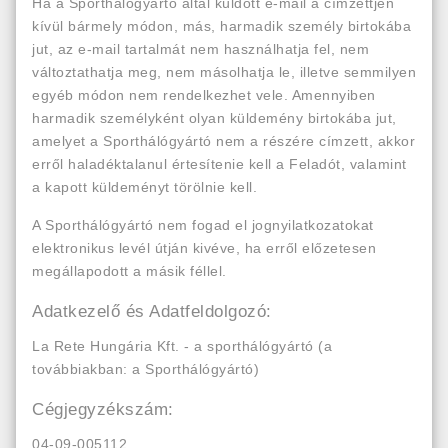
Ha a Sporthálógyártó által küldött e-mail a címzettjén
kívül bármely módon, más, harmadik személy birtokába
jut, az e-mail tartalmát nem használhatja fel, nem
változtathatja meg, nem másolhatja le, illetve semmilyen
egyéb módon nem rendelkezhet vele. Amennyiben
harmadik személyként olyan küldemény birtokába jut,
amelyet a Sporthálógyártó nem a részére címzett, akkor
erről haladéktalanul értesítenie kell a Feladót, valamint
a kapott küldeményt törölnie kell.
A Sporthálógyártó nem fogad el jognyilatkozatokat
elektronikus levél útján kivéve, ha erről előzetesen
megállapodott a másik féllel.
Adatkezelő és Adatfeldolgozó:
La Rete Hungária Kft. - a sporthálógyártó (a
továbbiakban: a Sporthálógyártó)
Cégjegyzékszám:
04-09-005112