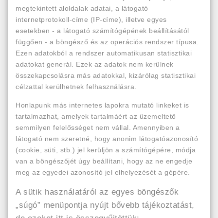
megtekintett aloldalak adatai, a látogató
internetprotokoll-címe (IP-címe), illetve egyes
esetekben - a látogató számítógépének beállításától
függően - a böngésző és az operációs rendszer típusa.
Ezen adatokból a rendszer automatikusan statisztikai
adatokat generál. Ezek az adatok nem kerülnek
összekapcsolásra más adatokkal, kizárólag statisztikai
célzattal kerülhetnek felhasználásra.
Honlapunk más internetes lapokra mutató linkeket is
tartalmazhat, amelyek tartalmáért az üzemeltető
semmilyen felelősséget nem vállal. Amennyiben a
látogató nem szeretné, hogy anonim látogatóazonosító
(cookie, süti, stb.) jel kerüljön a számítógépére, módja
van a böngészőjét úgy beállítani, hogy az ne engedje
meg az egyedei azonosító jel elhelyezését a gépére.
A sütik használatáról az egyes böngészők
„súgó” menüpontja nyújt bővebb tájékoztatást,