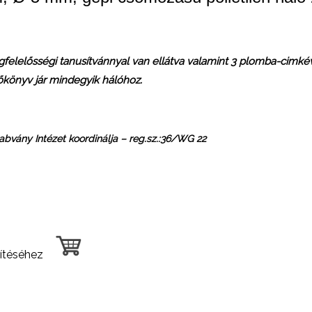
felelősségi tanusítvánnyal van ellátva valamint 3 plomba-cimké
zőkönyv jár mindegyik hálóhoz.
abvány Intézet koordinálja – reg.sz.:36/WG 22
esítéséhez