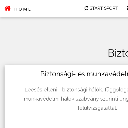
START SPORT
HOME
Biz
Biztonsági- és munkavédel
Leesés elleni - biztonsági hálók, függőle
munkavédelmi hálók szabvány szerinti en
felülvizsgálattal.