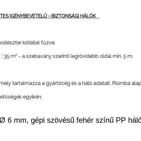
INTES IGÉNYBEVÉTELŰ - BIZTONSÁGI HÁLÓK
liészter kötéllel fűzve.
35 m² - a szebavány szerinti legrövidebb oldal min. 5 m.
mely tartalmazza a gyártócég és a háló adatait. Plomba alap
rhetőségek egyikén:
Ø 6 mm, gépi szövésű fehér színű PP háló