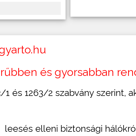
yarto.hu
űbben és gyorsabban rend
/1 és 1263/2 szabvány szerint, ak
leesés elleni biztonsági hálókró