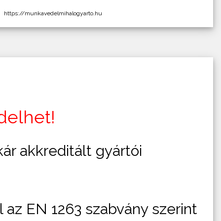
https://munkavedelmihalogyarto.hu
elhet!
ár akkreditált gyártói
l az EN 1263 szabvány szerint