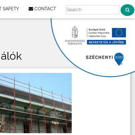
 SAFETY
CONTACT
álók