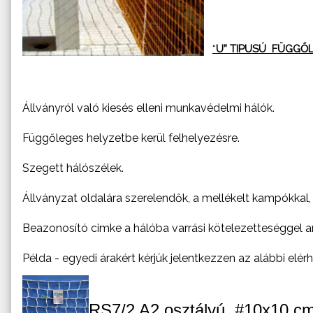
“
U” TIPUSÚ FÜGGŐ
Állványról való kiesés elleni munkavédelmi hálók.
Függőleges helyzetbe kerül felhelyezésre.
Szegett hálószélek.
Állványzat oldalára szerelendők, a mellékelt kampókkal,
Beazonosító cimke a hálóba varrási kötelezetteséggel a
Példa - egyedi árakért kérjük jelentkezzen az alábbi elé
RS7/2 A2 osztályú, #10x10 cm