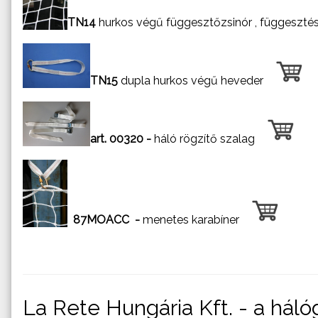
TN14
hurkos végű függesztőzsinór , függesztési
TN15
dupla hurkos végű heveder
art. 00320 -
háló rögzítő szalag
87MOACC -
menetes karabíner
La Rete Hungária Kft. - a háló