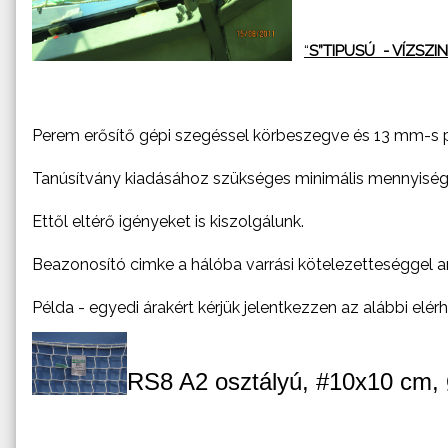
“
S”TIPUSÚ - VÍZSZ
Perem erősítő gépi szegéssel körbeszegve és 13 mm-s po
Tanúsítvány kiadásához szükséges minimális mennyiség : 
Ettől eltérő igényeket is kiszolgálunk.
Beazonosító cimke a hálóba varrási kötelezetteséggel a
Példa - egyedi árakért kérjük jelentkezzen az alábbi elé
RS8 A2 osztályú, #10x10 cm, 