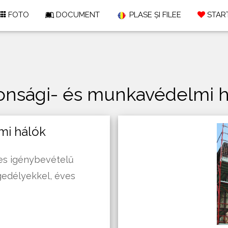
FOTO
DOCUMENT
PLASE ȘI FILEE
START
tonsági- és munkavédelmi h
mi hálók
ges igénybevételű
gedélyekkel, éves