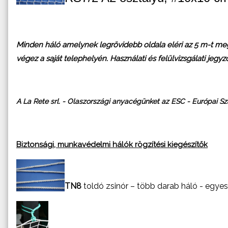
Minden háló amelynek legrövidebb oldala eléri az 5 m-t meg
végez a saját telephelyén. Használati és felülvizsgálati jegy
A La Rete srl. - Olaszországi anyacégünket az ESC - Európai Sz
Biztonsági, munkavédelmi hálók rögzítési kiegészítők
TN8
toldó zsinór – több darab háló - egy