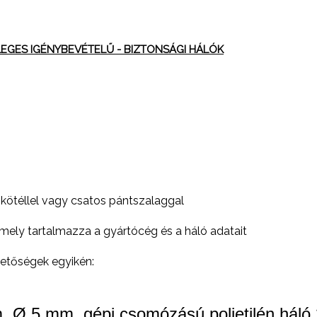
LEGES IGÉNYBEVÉTELŰ - BIZTONSÁGI HÁLÓK
 kötéllel vagy csatos pántszalaggal
mely tartalmazza a gyártócég és a háló adatait
rhetőségek egyikén:
, Ø 5 mm, gépi csomózású polietilén hál