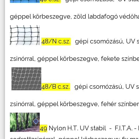
géppel körbeszegve, zöld labdafogó védőh
48/N c.sz.
gépi csomózású, UV sta
zsinórral, géppel körbeszegve, fekete szín
48/B c.sz.
gépi csomózású, UV sta
zsinórral, géppel körbeszegve, fehér színb
49
Nylon H.T. UV stabil - F.I.T.A. 