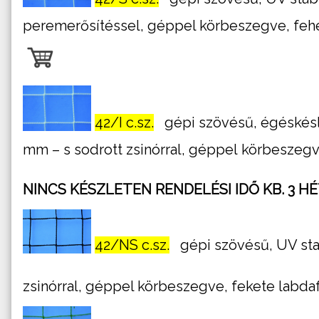
peremerősítéssel, géppel körbeszegve, feh
42/I c.sz.
gépi szövésű, égéskésle
mm – s sodrott zsinórral, géppel körbeszeg
NINCS KÉSZLETEN RENDELÉSI IDŐ KB. 3 H
42/NS c.sz.
gépi szövésű, UV stab
zsinórral, géppel körbeszegve, fekete labd