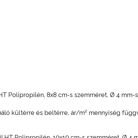
HT Polipropilén, 8x8 cm-s szemméret, Ø 4 mm-s v
áló kültérre és beltérre, ár/m² mennyiség füg
l HT Polipropilén, 10x10 cm-s szemméret, Ø 4 m