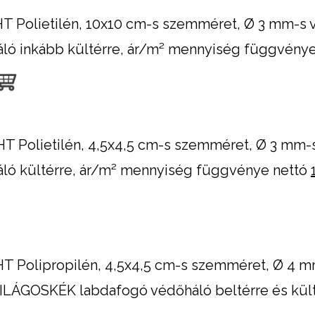
T Polietilén, 10x10 cm-s szemméret, Ø 3 mm-s va
ló inkább kültérre, ár/m² mennyiség függvény
T Polietilén, 4,5x4,5 cm-s szemméret, Ø 3 mm-s 
ló kültérre, ár/m² mennyiség függvénye nettó
T Polipropilén, 4,5x4,5 cm-s szemméret, Ø 4 mm-
ILÁGOSKÉK labdafogó védőháló beltérre és kült