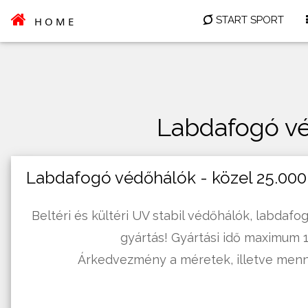
START SPORT
HOME
Labdafogó vé
Labdafogó védőhálók - közel 25.000
Beltéri és kültéri UV stabil védőhálók, labdaf
gyártás! Gyártási idő maximum 1
Árkedvezmény a méretek, illetve menn