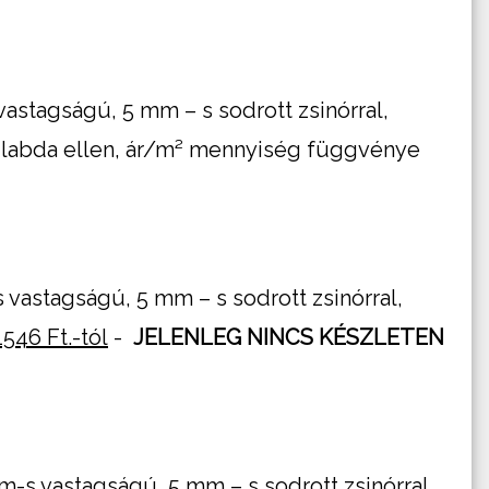
stagságú, 5 mm – s sodrott zsinórral,
ő labda ellen, ár/m² mennyiség függvénye
vastagságú, 5 mm – s sodrott zsinórral,
1546 Ft.-tól
-
JELENLEG NINCS KÉSZLETEN
s vastagságú, 5 mm – s sodrott zsinórral,