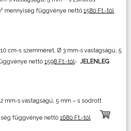
/m² mennyiség függvénye nettó
1580 Ft.-tól
0x10 cm-s szemméret, Ø 3 mm-s vastagságú, 5
 függvénye nettó
1598 Ft.-tól
-
JELENLEG
,2 mm-s vastagságú, 5 mm – s sodrott
yiség függvénye nettó
1680 Ft.-tól