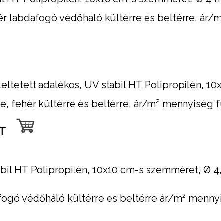
ér labdafogó védőháló kültérre és beltérre, ár
ltetett adalékos, UV stabil HT Polipropilén, 1
ve, fehér kültérre és beltérre, ár/m² mennyiség
ÉT
il HT Polipropilén, 10x10 cm-s szemméret, Ø 4
afogó védőháló kültérre és beltérre ár/m² menn