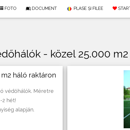
FOTO
DOCUMENT
PLASE ȘI FILEE
START
dőhálók - közel 25.000 m2 
 m2 háló raktáron
ogó védőhálók. Méretre
-2 hét!
yiség alapján.