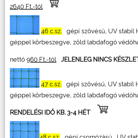
2640 Ft.-tól
46 c.sz.
gépi szövésű, UV stabil H
géppel körbeszegve, zöld labdafogó védőhál
nettó
960 Ft.-tól
JELENLEG NINCS KÉSZLET
47 c.sz.
gépi szövésű, UV stabil H
géppel körbeszegve, zöld labdafogó védőhá
RENDELÉSI IDŐ KB. 3-4 HÉT
48 c.sz.
gépi csomózású, UV stabil 