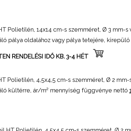
T Polietilén, 14x14 cm-s szemméret, Ø 3 mm-s va
ó pálya oldalához vagy pálya tetejére, kirepül
EN RENDELÉSI IDŐ KB. 3-4 HÉT
T Polietilén, 4,5x4,5 cm-s szemméret, Ø 2 mm-s 
ló kültérre, ár/m² mennyiség függvénye nettó
HT Polietilén, 4,5x4,5 cm-s szemméret, Ø 2 mm-