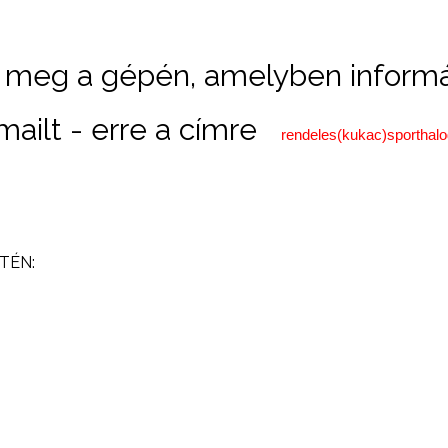
ik meg a gépén, amelyben informá
mailt - erre a címre
rendeles(kukac)sporthalo
TÉN: