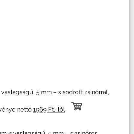
astagságú, 5 mm – s sodrott zsinórral,
gvénye nettó
1969 Ft.-tól
m-s vastagságú, 5 mm – s zsinóros