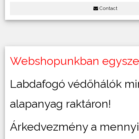
Contact
Webshopunkban egyszer
Labdafogó védőhálók min
alapanyag raktáron!
Árkedvezmény a mennyis