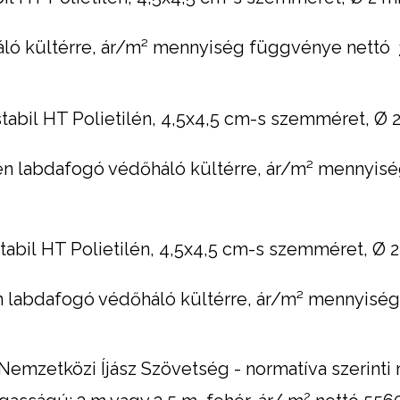
áló kültérre, ár/m² mennyiség függvénye nettó
bil HT Polietilén, 4,5x4,5 cm-s szemméret, Ø 
ben labdafogó védőháló kültérre, ár/m² mennyi
bil HT Polietilén, 4,5x4,5 cm-s szemméret, Ø 2
en labdafogó védőháló kültérre, ár/m² mennyis
- Nemzetközi Íjász Szövetség - normatíva szerint
2