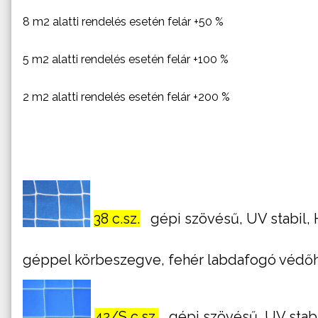
8 m2 alatti rendelés esetén felár +50 %
5 m2 alatti rendelés esetén felár +100 %
2 m2 alatti rendelés esetén felár +200 %
38 c.sz.
gépi szövésű, UV stabil, 
géppel körbeszegve, fehér labdafogó védőh
42/S c.sz.
gépi szövésű, UV stabi