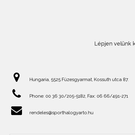
Lépjen velünk k
Hungaria, 5525 Füzesgyarmat, Kossuth utca 87.
Phone: 00 36 30/205-5182, Fax: 06 66/491-271
rendeles@sporthalogyarto.hu