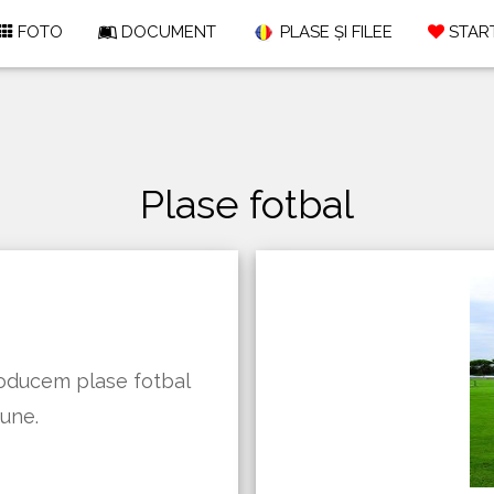
FOTO
DOCUMENT
PLASE ȘI FILEE
START
Plase fotbal
Producem plase fotbal
iune.