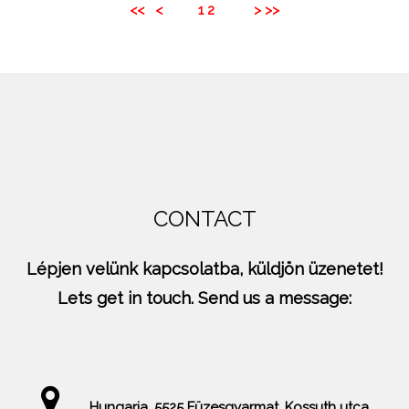
<<
<
1
2
>
>>
CONTACT
Lépjen velünk kapcsolatba, küldjön üzenetet!
Lets get in touch. Send us a message:
Hungaria, 5525 Füzesgyarmat, Kossuth utca