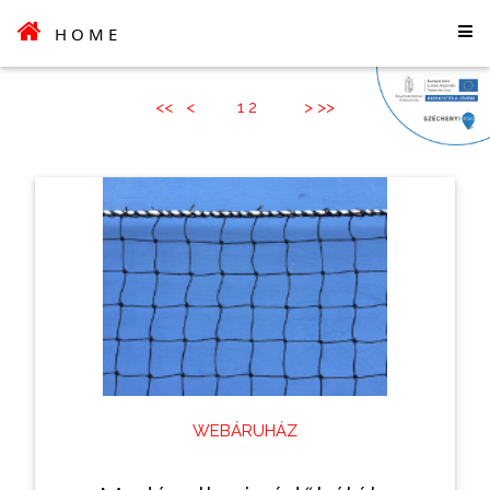
HOME
<<
<
1
2
>
>>
WEBÁRUHÁZ