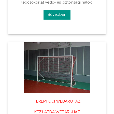
lépcsőkorlát védő- és biztonsági hálók.
Bővebben
TEREMFOCI WEBÁRUHÁZ
KÉZILABDA WEBÁRUHÁZ