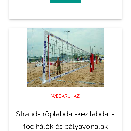
WEBÁRUHÁZ
Strand- röplabda,-kézilabda, -
focihálók és pályavonalak