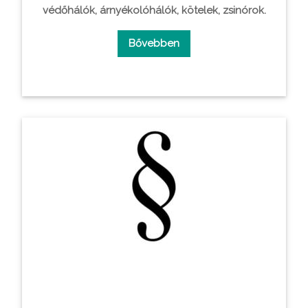
védőhálók, árnyékolóhálók, kötelek, zsinórok.
Bővebben