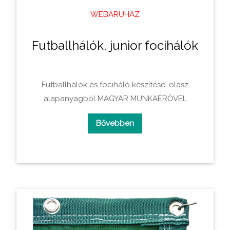
WEBÁRUHÁZ
Futballhálók, junior focihálók
Futballhálók és fociháló készí­tése, olasz
alapanyagból MAGYAR MUNKAERŐVEL
Bővebben