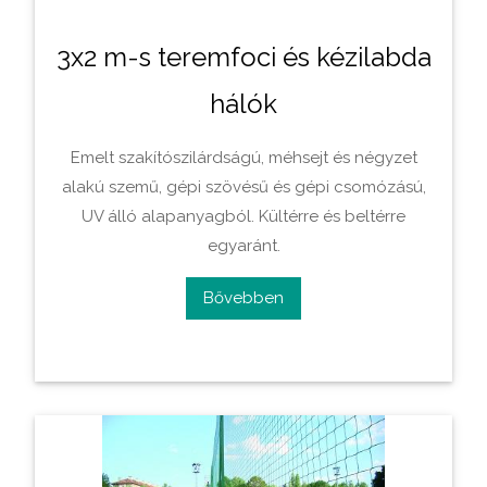
3x2 m-s teremfoci és kézilabda
hálók
Emelt szakí­tószilárdságú, méhsejt és négyzet
alakú szemű, gépi szövésű és gépi csomózású,
UV álló alapanyagból. Kültérre és beltérre
egyaránt.
Bővebben