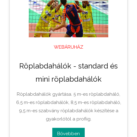
WEBÁRUHÁZ
Röplabdahálók - standard és
mini röplabdahálók
Röplabdahálók gyártása. 5 m-es röplabdaháló,
6,5 m-es röplabdahálók, 8,5 m-es röplabdaháló,
9,5 m-es szabvány röplabdahálók készí­tése a
gyakorlótól a profiig.
Bővebben