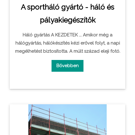
A sportháló gyártó - háló és
pályakiegészítők
Háló gyártás A KEZDETEK ... Amikor még a
hálógyártás, hálókészí­tés kézi erővel folyt, a napi
megélhetést biztosí­totta. A múlt század eleji fotó.
Bővebben