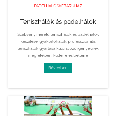
PADELHÁLÓ WEBÁRUHÁZ
Teniszhálók és padelhálók
Szabvány méretű teniszhálók és padelhálók
készí­tése, gyakorlóhálók, professzionális
teniszhálók gyártása különböző igényeknek
megfelelően, kültérre és beltérre
Bővebben