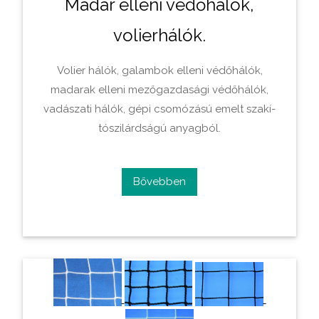
Madár elleni védőhálók,
volierhálók.
Volier hálók, galambok elleni védőhálók,
madarak elleni mezőgazdasági védőhálók,
vadászati hálók, gépi csomózású emelt szakí­
tószilárdságú anyagból.
Bővebben