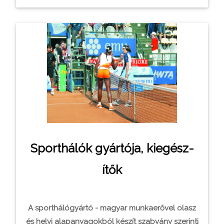
Sporthálók gyártója, kiegész­
ítők
A sporthálógyártó - magyar munkaerővel olasz
és helyi alapanyagokból készí­t szabvány szerinti