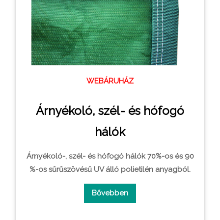
WEBÁRUHÁZ
Árnyékoló, szél- és hófogó
hálók
Árnyékoló-, szél- és hófogó hálók 70%-os és 90
%-os sűrűszövésű UV álló polietilén anyagból.
Bővebben