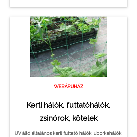
WEBÁRUHÁZ
Kerti hálók, futtatóhálók,
zsinórok, kötelek
UV álló általános kerti futtató hálók, uborkahálók,