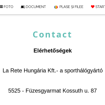
FOTO
DOCUMENT
PLASE ȘI FILEE
START
Contact
Elérhetőségek
La Rete Hungária Kft.- a sporthálógyártó
5525 - Füzesgyarmat
Kossuth u. 87