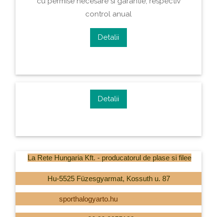
cu permise necesare si garantie, respectiv
control anual
Detalii
Detalii
La Rete Hungaria Kft. - producatorul de plase si filee
Hu-5525 Füzesgyarmat, Kossuth u. 87
sporthalogyarto.hu
@gmail.com