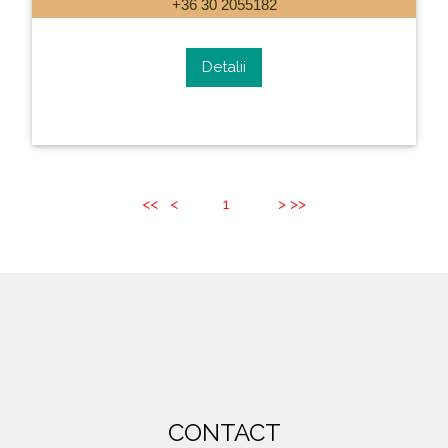
+36 30 2055182
Detalii
<<
<
1
>
>>
CONTACT