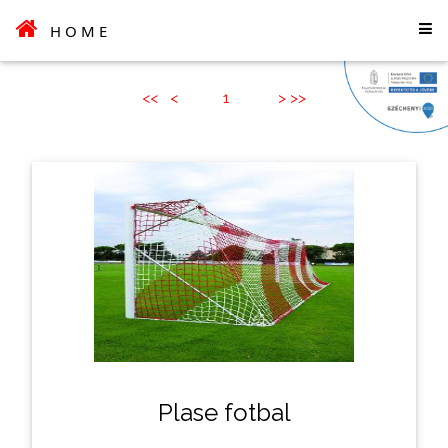
HOME
<<
<
1
>
>>
Plase fotbal