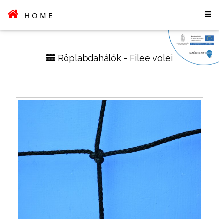
HOME
Röplabdahálók - Filee volei