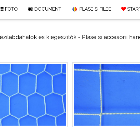
FOTO
DOCUMENT
PLASE ȘI FILEE
START
zilabdahálók és kiegészí­tők - Plase si accesorii ha