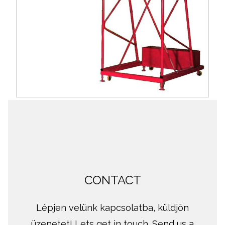
CONTACT
Lépjen velünk kapcsolatba, küldjön
üzenetet! Lets get in touch. Send us a