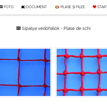
FOTO
DOCUMENT
PLASE ȘI FILEE
START
Sí­pálya védőhálók - Plase de schi