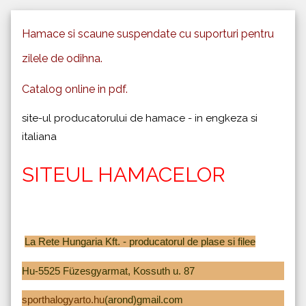
Hamace si scaune suspendate cu suporturi pentru
zilele de odihna.
Catalog online in pdf.
site-ul producatorului de hamace - in engkeza si
italiana
S
ITEUL HAMACELOR
La Rete Hungaria Kft. - producatorul de plase si filee
Hu-5525 Füzesgyarmat, Kossuth u. 87
sporthalogyarto.hu
(arond)gmail.com