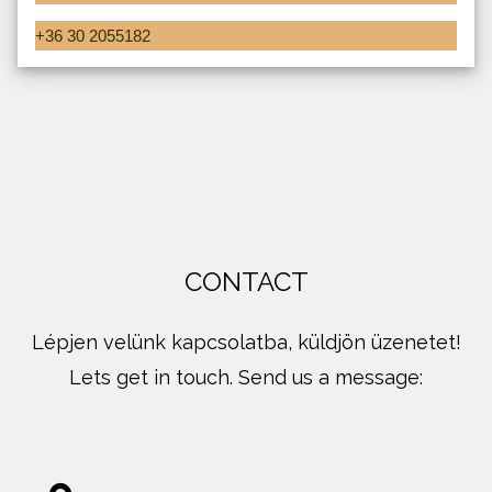
+36 30 2055182
CONTACT
Lépjen velünk kapcsolatba, küldjön üzenetet!
Lets get in touch. Send us a message: