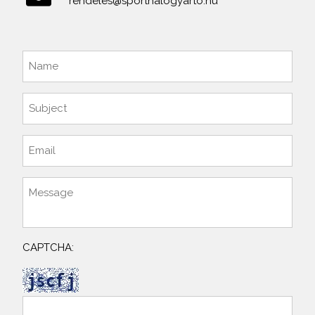
rendeles@sporthalogyarto.hu
CAPTCHA: