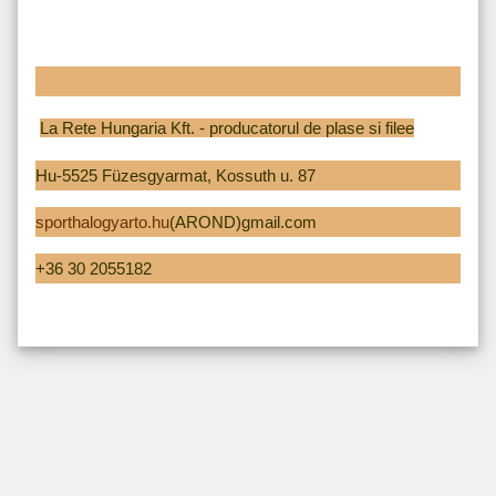
CContact :
La Rete Hungaria Kft. - producatorul de plase si filee
Hu-5525 Füzesgyarmat, Kossuth u. 87
sporthalogyarto.hu
(AROND)gmail.com
+36 30 2055182