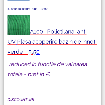
cu snur de intarire, alba 10,90
A100 Polietilana
anti
UV
Plasa acoperire bazin de innot,
verde 5,5
0
reduceri in functie de valoarea
totala - pret in €
DISCOUNTURI