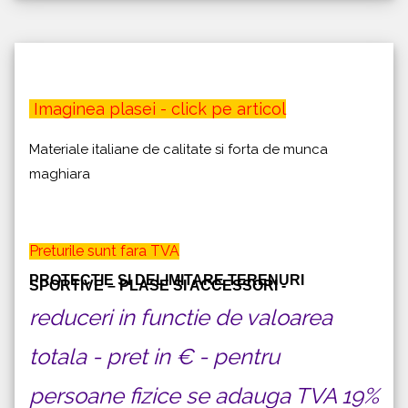
Imaginea plasei - click pe articol
Materiale italiane de calitate si forta de munca
maghiara
Preturile sunt fara TVA
PROTECTIE SI DELIMITARE TERENURI
SPORTIVE – PLASE SI ACCESSORI -
reduceri in functie de valoarea
totala - pret in € - pentru
persoane fizice se adauga TVA 19%