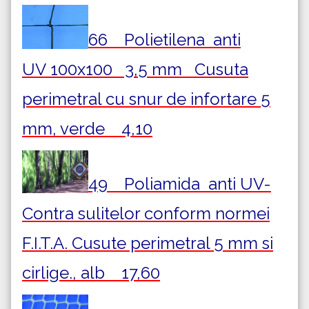
66 Polietilena
anti
UV
100x100 3,5 mm Cusuta
perimetral cu snur de infortare 5
mm, verde 4,10
49 Poliamida
anti UV
-
Contra sulitelor conform normei
F.I.T.A. Cusute perimetral 5 mm si
cirlige., alb 17,60