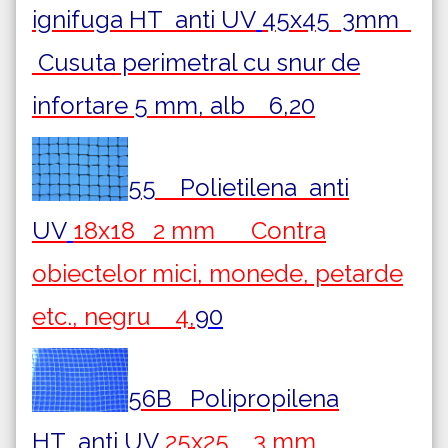
ignifuga HT
anti UV
45x45 3mm
Cusuta perimetral cu snur de
infortare 5 mm, alb 6,20
55 Polietilena
anti
UV
18x18 2 mm Contra
obiectelor mici, monede, petarde
etc., negru 4,
90
56B Polipropilena
HT
anti UV
25x25 3 mm