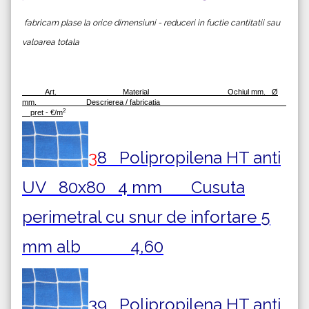
fabricam plase la orice dimensiuni - reduceri in fuctie cantitatii sau
valoarea totala
Art. Material Ochiul mm.
Ø
mm. Descrierea / fabricatia
2
pret - €/m
3
8
Polipropilena HT anti
UV 80x80 4 mm Cusuta
perimetral cu snur de infortare 5
mm alb 4,60
39
Polipropilena HT anti