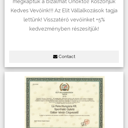
megkaptuk a bizalmat Önöktől! Köszönjük
Kedves Vevőink!!! Az Elit Vállalkozások tagja
lettünk! Visszatérő vevőinket +5%
kedvezményben részesí­tjük!
Contact