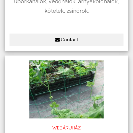
uborkahálók, védőhálók, árnyékolóhálók,
kötelek, zsinórok.
Contact
WEBÁRUHÁZ