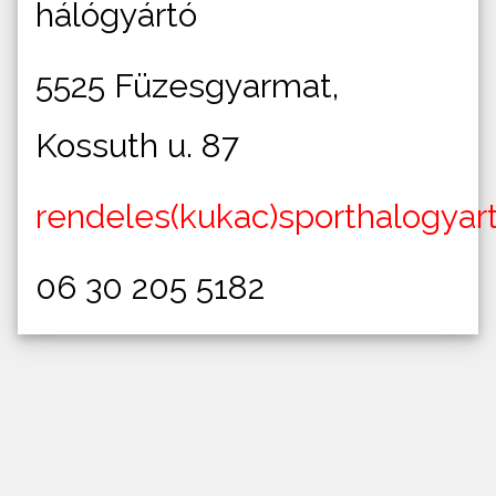
hálógyártó
5525 Füzesgyarmat,
Kossuth u. 87
rendeles(kukac)sporthalogyar
06 30 205 5182