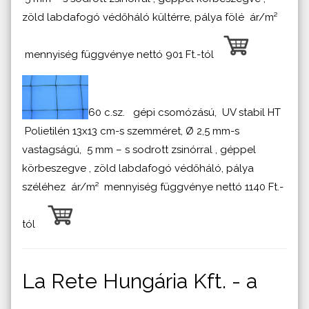
zöld labdafogó védőháló kültérre, pálya fölé ár/m²
mennyiség függvénye nettó 901 Ft.-tól
60 c.sz. gépi csomózású, UV stabil HT
Polietilén 13x13 cm-s szemméret, Ø 2,5 mm-s
vastagságú, 5 mm – s sodrott zsinórral , géppel
körbeszegve , zöld labdafogó védőháló, pálya
széléhez ár/m² mennyiség függvénye nettó 1140 Ft.-
tól
La Rete Hungária Kft. - a