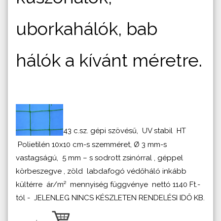
uborkahálók, bab
hálók a kívánt méretre.
43 c.sz. gépi szövésű, UV stabil HT
Polietilén 10x10 cm-s szemméret, Ø 3 mm-s
vastagságú, 5 mm – s sodrott zsinórral , géppel
körbeszegve , zöld labdafogó védőháló inkább
kültérre ár/m² mennyiség függvénye nettó 1140 Ft.-
tól - JELENLEG NINCS KÉSZLETEN RENDELÉSI IDŐ KB.