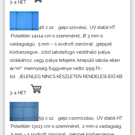
3-4 HÉT
46 c.sz. gépi szövésű, UV stabil HT
Polietilén 14x14 cm-s szemméret,, Ø 3 mm-s
vastagságú, 5 mm – s sodrott zsinórral , géppel
körbeszegve , zöld labdafogó védőháló pálya
oldalához, vagy pálya tetejére, kirepülő labda ellen
ár/m² mennyiség függvénye nettó 999 Ft.-
tól JELENLEG NINCS KÉSZLETEN RENDELÉSI IDŐ KB.
3-4 HÉT
59 c.sz. gépi csomózású, UV stabil HT
Polietilén 13x13 cm-s szemméret, 2 mm-s vastagság
5 mm – s sodrott zsinórral , géppel körbeszegve ,